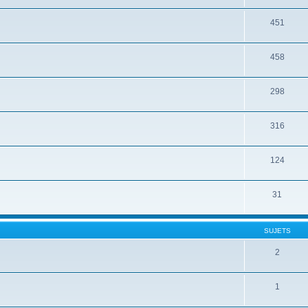
451
458
298
316
124
31
SUJETS
2
1