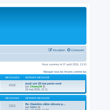
Inscription
Connexion
Nous sommes le 07 août 2026, 13:10
Marquer tous les forums comme lus
MESSAGES
DERNIER MESSAGE
jeudi soir 28 mai pente nord
4102
C
par
Chamy34
o
26 mai 2026, 22:11
n
s
u
MESSAGES
DERNIER MESSAGE
l
t
Re: Diamètre câble silicone p…
2321
C
e
par
fabien
o
r
02 août 2026, 11:33