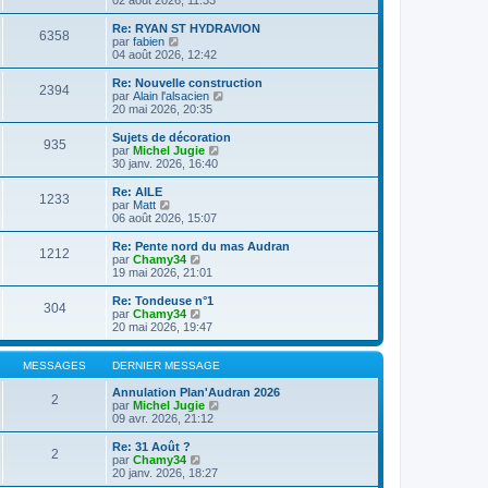
n
l
s
e
Re: RYAN ST HYDRAVION
6358
u
d
C
par
fabien
l
e
o
04 août 2026, 12:42
t
r
n
e
n
s
Re: Nouvelle construction
2394
r
i
u
C
par
Alain l'alsacien
l
e
l
o
20 mai 2026, 20:35
e
r
t
n
d
m
e
s
Sujets de décoration
e
e
935
r
u
C
par
Michel Jugie
r
s
l
l
o
30 janv. 2026, 16:40
n
s
e
t
n
i
a
d
e
s
Re: AILE
e
g
e
1233
r
u
C
par
Matt
r
e
r
l
l
o
06 août 2026, 15:07
m
n
e
t
n
e
i
d
e
s
Re: Pente nord du mas Audran
s
e
e
1212
r
u
C
par
Chamy34
s
r
r
l
l
o
19 mai 2026, 21:01
a
m
n
e
t
n
g
e
i
d
e
s
e
Re: Tondeuse n°1
s
e
e
304
r
u
C
par
Chamy34
s
r
r
l
l
o
20 mai 2026, 19:47
a
m
n
e
t
n
g
e
i
d
e
s
e
s
e
e
r
u
MESSAGES
DERNIER MESSAGE
s
r
r
l
l
a
m
n
e
t
Annulation Plan'Audran 2026
g
e
2
i
d
e
C
par
Michel Jugie
e
s
e
e
r
o
09 avr. 2026, 21:12
s
r
r
l
n
a
m
n
e
s
Re: 31 Août ?
g
e
2
i
d
u
C
par
Chamy34
e
s
e
e
l
o
20 janv. 2026, 18:27
s
r
r
t
n