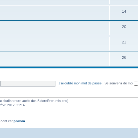
14
20
21
26
J’ai oublié mon mot de passe
|
Se souvenir de moi
bre d’utilisateurs actifs des 5 dernières minutes)
févr. 2012, 21:14
écent est
philbra