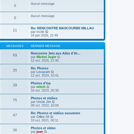
a
m
n
e
s
Aucun message
g
e
0
i
r
u
e
s
e
l
l
s
r
e
t
Aucun message
a
m
d
e
0
g
e
e
r
e
s
r
l
s
n
e
Re: RENCONTRE MASCOURBE MILLAU
11
a
i
C
d
par
Invité
g
e
o
e
16 juin 2026, 22:49
e
r
n
r
m
s
n
e
u
i
MESSAGES
DERNIER MESSAGE
s
l
e
s
t
r
Rencontre Jets aux Ailes d'Al…
69
a
e
m
C
par
Michel Jugie
g
r
e
o
12 oct. 2025, 21:40
e
l
s
n
e
s
s
Re: Photos
35
d
a
u
C
par
Lexazam
e
g
l
o
12 oct. 2024, 10:41
r
e
t
n
n
e
s
Photos d'Isa
39
i
r
u
C
par
mitch
e
l
l
o
16 oct. 2023, 20:30
r
e
t
n
m
d
e
s
Photos et vidéos
e
e
75
r
u
C
par
Uncle Jim
s
r
l
l
o
08 oct. 2022, 10:09
s
n
e
t
n
a
i
d
e
s
Re: Photos et vidéos souvenirs
g
e
e
47
r
u
C
par
Gilles-34
e
r
r
l
l
o
10 oct. 2021, 00:11
m
n
e
t
n
e
i
d
e
s
Photos et video
s
e
e
36
r
u
C
par
jean
s
r
r
l