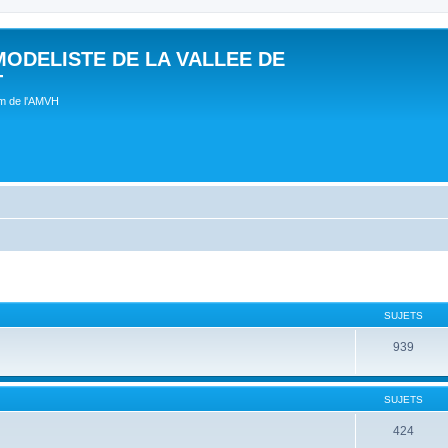
MODELISTE DE LA VALLEE DE
T
um de l'AMVH
SUJETS
939
SUJETS
424