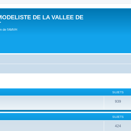
MODELISTE DE LA VALLEE DE
T
um de l'AMVH
SUJETS
939
SUJETS
424