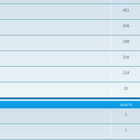
451
458
298
316
124
31
SUJETS
2
1