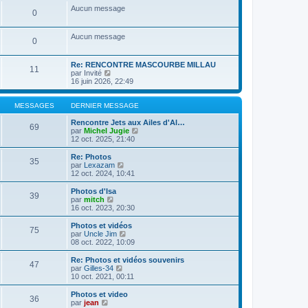
a
m
n
e
s
Aucun message
g
e
0
i
r
u
e
s
e
l
l
s
r
e
t
Aucun message
a
m
d
e
0
g
e
e
r
e
s
r
l
s
n
e
Re: RENCONTRE MASCOURBE MILLAU
11
a
i
C
d
par
Invité
g
e
o
e
16 juin 2026, 22:49
e
r
n
r
m
s
n
e
u
i
MESSAGES
DERNIER MESSAGE
s
l
e
s
t
r
Rencontre Jets aux Ailes d'Al…
69
a
e
m
C
par
Michel Jugie
g
r
e
o
12 oct. 2025, 21:40
e
l
s
n
e
s
s
Re: Photos
35
d
a
u
C
par
Lexazam
e
g
l
o
12 oct. 2024, 10:41
r
e
t
n
n
e
s
Photos d'Isa
39
i
r
u
C
par
mitch
e
l
l
o
16 oct. 2023, 20:30
r
e
t
n
m
d
e
s
Photos et vidéos
e
e
75
r
u
C
par
Uncle Jim
s
r
l
l
o
08 oct. 2022, 10:09
s
n
e
t
n
a
i
d
e
s
Re: Photos et vidéos souvenirs
g
e
e
47
r
u
C
par
Gilles-34
e
r
r
l
l
o
10 oct. 2021, 00:11
m
n
e
t
n
e
i
d
e
s
Photos et video
s
e
e
36
r
u
C
par
jean
s
r
r
l