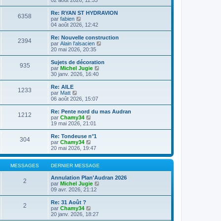
n
l
s
e
Re: RYAN ST HYDRAVION
6358
u
d
C
par
fabien
l
e
o
04 août 2026, 12:42
t
r
n
e
n
s
Re: Nouvelle construction
2394
r
i
u
C
par
Alain l'alsacien
l
e
l
o
20 mai 2026, 20:35
e
r
t
n
d
m
e
s
Sujets de décoration
e
e
935
r
u
C
par
Michel Jugie
r
s
l
l
o
30 janv. 2026, 16:40
n
s
e
t
n
i
a
d
e
s
Re: AILE
e
g
e
1233
r
u
C
par
Matt
r
e
r
l
l
o
06 août 2026, 15:07
m
n
e
t
n
e
i
d
e
s
Re: Pente nord du mas Audran
s
e
e
1212
r
u
C
par
Chamy34
s
r
r
l
l
o
19 mai 2026, 21:01
a
m
n
e
t
n
g
e
i
d
e
s
e
Re: Tondeuse n°1
s
e
e
304
r
u
C
par
Chamy34
s
r
r
l
l
o
20 mai 2026, 19:47
a
m
n
e
t
n
g
e
i
d
e
s
e
s
e
e
r
u
MESSAGES
DERNIER MESSAGE
s
r
r
l
l
a
m
n
e
t
Annulation Plan'Audran 2026
g
e
2
i
d
e
C
par
Michel Jugie
e
s
e
e
r
o
09 avr. 2026, 21:12
s
r
r
l
n
a
m
n
e
s
Re: 31 Août ?
g
e
2
i
d
u
C
par
Chamy34
e
s
e
e
l
o
20 janv. 2026, 18:27
s
r
r
t
n