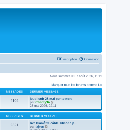
Inscription
Connexion
Nous sommes le 07 août 2026, 11:19
Marquer tous les forums comme lus
MESSAGES
DERNIER MESSAGE
jeudi soir 28 mai pente nord
4102
C
par
Chamy34
o
26 mai 2026, 22:11
n
s
u
MESSAGES
DERNIER MESSAGE
l
t
Re: Diamètre câble silicone p…
2321
C
e
par
fabien
o
r
02 août 2026, 11:33