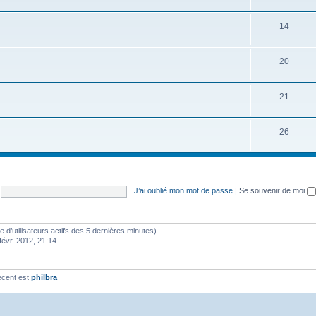
14
20
21
26
J’ai oublié mon mot de passe
|
Se souvenir de moi
bre d’utilisateurs actifs des 5 dernières minutes)
févr. 2012, 21:14
écent est
philbra