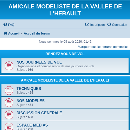
AMICALE MODELISTE DE LA VALLEE DE
L'HERAULT
FAQ
Inscription
Connexion
Accueil
Accueil du forum
Nous sommes le 08 août 2026, 01:42
Marquer tous les forums comme lus
RENDEZ VOUS DE VOL
NOS JOURNEES DE VOL
Organisations et compte rendu de nos journées de vols
Sujets :
939
AMICALE MODELISTE DE LA VALLEE DE L'HERAULT
TECHNIQUES
Sujets :
424
NOS MODELES
Sujets :
451
DISCUSSION GENERALE
Sujets :
458
ESPACE MEDIAS
Sujets :
298