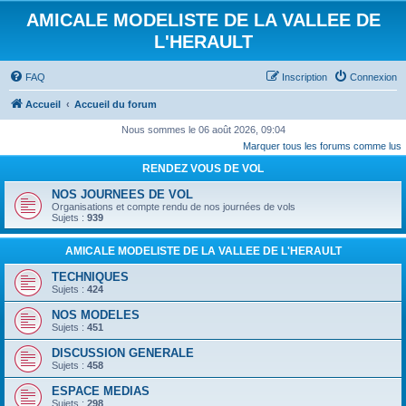
AMICALE MODELISTE DE LA VALLEE DE
L'HERAULT
FAQ
Inscription
Connexion
Accueil
Accueil du forum
Nous sommes le 06 août 2026, 09:04
Marquer tous les forums comme lus
RENDEZ VOUS DE VOL
NOS JOURNEES DE VOL
Organisations et compte rendu de nos journées de vols
Sujets :
939
AMICALE MODELISTE DE LA VALLEE DE L'HERAULT
TECHNIQUES
Sujets :
424
NOS MODELES
Sujets :
451
DISCUSSION GENERALE
Sujets :
458
ESPACE MEDIAS
Sujets :
298