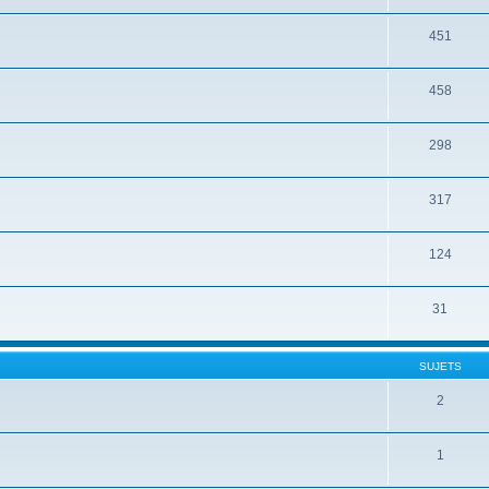
451
458
298
317
124
31
SUJETS
2
1