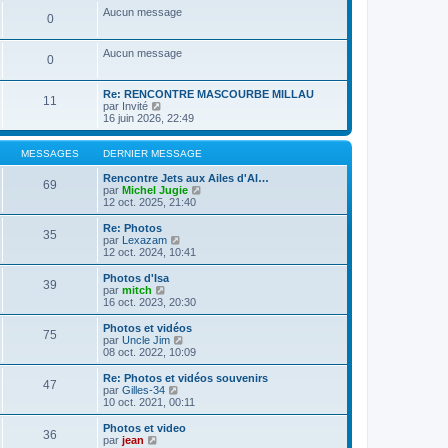
a
m
n
e
s
Aucun message
g
e
0
i
r
u
e
s
e
l
l
s
r
e
t
Aucun message
a
m
d
e
0
g
e
e
r
e
s
r
l
s
n
e
Re: RENCONTRE MASCOURBE MILLAU
11
a
i
C
d
par
Invité
g
e
o
e
16 juin 2026, 22:49
e
r
n
r
m
s
n
e
u
i
MESSAGES
DERNIER MESSAGE
s
l
e
s
t
r
Rencontre Jets aux Ailes d'Al…
69
a
e
m
C
par
Michel Jugie
g
r
e
o
12 oct. 2025, 21:40
e
l
s
n
e
s
s
Re: Photos
35
d
a
u
C
par
Lexazam
e
g
l
o
12 oct. 2024, 10:41
r
e
t
n
n
e
s
Photos d'Isa
39
i
r
u
C
par
mitch
e
l
l
o
16 oct. 2023, 20:30
r
e
t
n
m
d
e
s
Photos et vidéos
e
e
75
r
u
C
par
Uncle Jim
s
r
l
l
o
08 oct. 2022, 10:09
s
n
e
t
n
a
i
d
e
s
Re: Photos et vidéos souvenirs
g
e
e
47
r
u
C
par
Gilles-34
e
r
r
l
l
o
10 oct. 2021, 00:11
m
n
e
t
n
e
i
d
e
s
Photos et video
s
e
e
36
r
u
C
par
jean
s
r
r
l