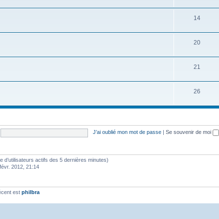
14
20
21
26
J’ai oublié mon mot de passe
|
Se souvenir de moi
bre d’utilisateurs actifs des 5 dernières minutes)
févr. 2012, 21:14
écent est
philbra