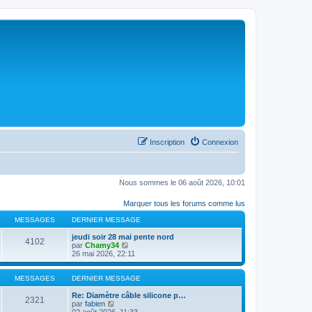
Inscription
Connexion
Nous sommes le 06 août 2026, 10:01
Marquer tous les forums comme lus
MESSAGES
DERNIER MESSAGE
jeudi soir 28 mai pente nord
4102
C
par
Chamy34
o
26 mai 2026, 22:11
n
s
u
MESSAGES
DERNIER MESSAGE
l
t
Re: Diamètre câble silicone p…
2321
C
e
par
fabien
o
r
02 août 2026, 11:33