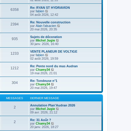
n
l
s
e
Re: RYAN ST HYDRAVION
6358
u
d
C
par
fabien
l
e
o
04 août 2026, 12:42
t
r
n
e
n
s
Re: Nouvelle construction
2394
r
i
u
C
par
Alain l'alsacien
l
e
l
o
20 mai 2026, 20:35
e
r
t
n
d
m
e
s
Sujets de décoration
e
e
935
r
u
C
par
Michel Jugie
r
s
l
l
o
30 janv. 2026, 16:40
n
s
e
t
n
i
a
d
e
s
VENTE PLANEUR DE VOLTIGE
e
g
e
1233
r
u
C
par
fabien
r
e
r
l
l
o
02 août 2026, 19:59
m
n
e
t
n
e
i
d
e
s
Re: Pente nord du mas Audran
s
e
e
1212
r
u
C
par
Chamy34
s
r
r
l
l
o
19 mai 2026, 21:01
a
m
n
e
t
n
g
e
i
d
e
s
e
Re: Tondeuse n°1
s
e
e
304
r
u
C
par
Chamy34
s
r
r
l
l
o
20 mai 2026, 19:47
a
m
n
e
t
n
g
e
i
d
e
s
e
s
e
e
r
u
MESSAGES
DERNIER MESSAGE
s
r
r
l
l
a
m
n
e
t
Annulation Plan'Audran 2026
g
e
2
i
d
e
C
par
Michel Jugie
e
s
e
e
r
o
09 avr. 2026, 21:12
s
r
r
l
n
a
m
n
e
s
Re: 31 Août ?
g
e
2
i
d
u
C
par
Chamy34
e
s
e
e
l
o
20 janv. 2026, 18:27
s
r
r
t
n