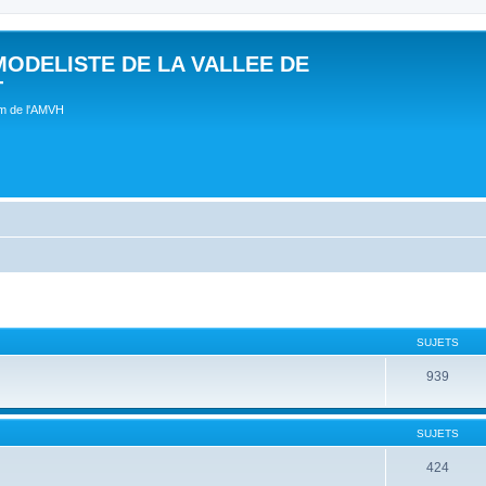
MODELISTE DE LA VALLEE DE
T
um de l'AMVH
SUJETS
939
SUJETS
424