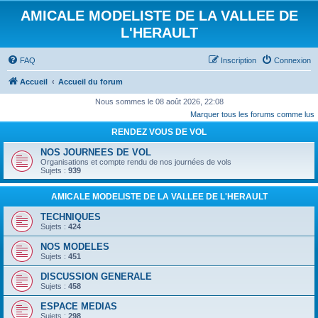
AMICALE MODELISTE DE LA VALLEE DE
L'HERAULT
FAQ
Inscription
Connexion
Accueil
Accueil du forum
Nous sommes le 08 août 2026, 22:08
Marquer tous les forums comme lus
RENDEZ VOUS DE VOL
NOS JOURNEES DE VOL
Organisations et compte rendu de nos journées de vols
Sujets :
939
AMICALE MODELISTE DE LA VALLEE DE L'HERAULT
TECHNIQUES
Sujets :
424
NOS MODELES
Sujets :
451
DISCUSSION GENERALE
Sujets :
458
ESPACE MEDIAS
Sujets :
298