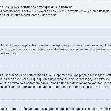
ur le lien de courrier électronique d’un utilisateur ?
s utilisateurs inscrits peuvent envoyer des courriers électroniques aux autres utili
es utilisateurs malveillants ou des robots.
outon « Nouveau sujet ». Pour publier une réponse à un sujet ou un message, cliqu
 forum, une liste de vos permissions est affichée en bas de l’écran du forum ou du
ce forum, etc.
r du forum, vous ne pouvez modifier ou supprimer que vos propres messages. Vou
 initial ait été publié. Si quelqu’un a déjà répondu à votre message, un petit text
ion. Ce petit texte n’apparaîtra pas s’il s’agit d’une modification effectuée par un 
ue les utilisateurs normaux ne peuvent pas supprimer leur propre message si une ré
ut d’abord en créer une depuis le panneau de contrôle de l’utilisateur. Une fois c