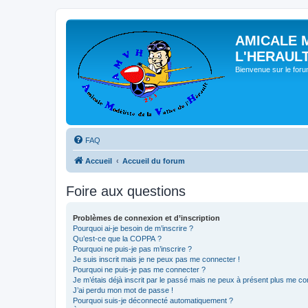
AMICALE 
L'HERAUL
Bienvenue sur le for
FAQ
Accueil
Accueil du forum
Foire aux questions
Problèmes de connexion et d’inscription
Pourquoi ai-je besoin de m’inscrire ?
Qu’est-ce que la COPPA ?
Pourquoi ne puis-je pas m’inscrire ?
Je suis inscrit mais je ne peux pas me connecter !
Pourquoi ne puis-je pas me connecter ?
Je m’étais déjà inscrit par le passé mais ne peux à présent plus me co
J’ai perdu mon mot de passe !
Pourquoi suis-je déconnecté automatiquement ?