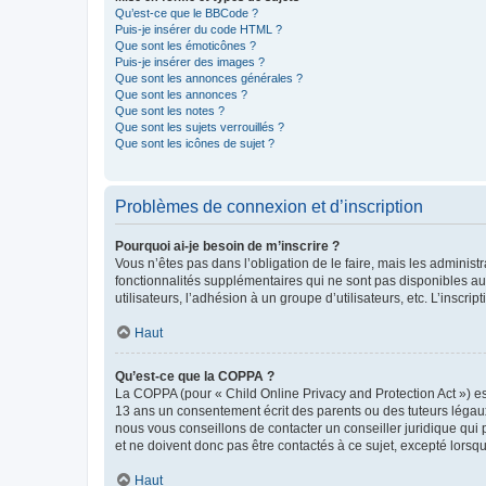
Qu’est-ce que le BBCode ?
Puis-je insérer du code HTML ?
Que sont les émoticônes ?
Puis-je insérer des images ?
Que sont les annonces générales ?
Que sont les annonces ?
Que sont les notes ?
Que sont les sujets verrouillés ?
Que sont les icônes de sujet ?
Problèmes de connexion et d’inscription
Pourquoi ai-je besoin de m’inscrire ?
Vous n’êtes pas dans l’obligation de le faire, mais les adminis
fonctionnalités supplémentaires qui ne sont pas disponibles aux 
utilisateurs, l’adhésion à un groupe d’utilisateurs, etc. L’insc
Haut
Qu’est-ce que la COPPA ?
La COPPA (pour « Child Online Privacy and Protection Act ») es
13 ans un consentement écrit des parents ou des tuteurs légaux
nous vous conseillons de contacter un conseiller juridique qui
et ne doivent donc pas être contactés à ce sujet, excepté lorsq
Haut