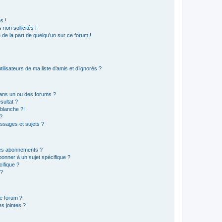
s !
non sollicités !
e de la part de quelqu’un sur ce forum !
lisateurs de ma liste d’amis et d’ignorés ?
ans un ou des forums ?
sultat ?
blanche ?!
?
ssages et sujets ?
t les abonnements ?
onner à un sujet spécifique ?
ifique ?
 ?
ce forum ?
s jointes ?