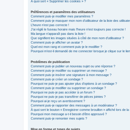
À quoi sert « Supprimer les cookies » ?
Préférences et paramètres des utilisateurs
Comment puis-je modifier mes paramètres ?
Comment puis-je masquer mon nom d’utilisateur de la liste des utilisate
L’heure n’est pas correcte !
J’ai réglé le fuseau horaire mais l’heure n’est toujours pas correcte !
Ma langue n’apparaît pas dans la liste !
Que signifient les images situées à côté de mon nom d’utilisateur ?
Comment puis-je afficher un avatar ?
Quel est mon rang et comment puis-je le modifier ?
Pourquoi m’est-il demandé de me connecter lorsque je clique sur le lien 
Problèmes de publication
Comment puis-je publier un nouveau sujet ou une réponse ?
Comment puis-je modifier ou supprimer un message ?
Comment puis-je insérer une signature à mon message ?
Comment puis-je créer un sondage ?
Pourquoi ne puis-je pas ajouter plus d’options à un sondage ?
Comment puis-je modifier ou supprimer un sondage ?
Pourquoi ne puis-je pas accéder à un forum ?
Pourquoi ne puis-je pas transférer de pièces jointes ?
Pourquoi ai-je reçu un avertissement ?
Comment puis-je rapporter des messages à un modérateur ?
À quoi sert le bouton « Enregistrer comme brouillon » affiché lors de la 
Pourquoi mon message a-t-il besoin d’être approuvé ?
Comment puis-je remonter mes sujets ?
Mise en forme et types de sujets