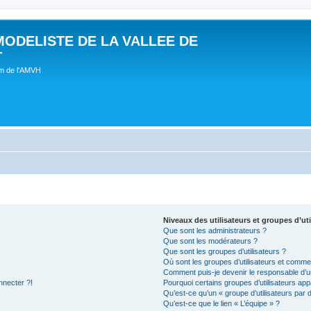
MODELISTE DE LA VALLEE DE
T
um de l'AMVH
Niveaux des utilisateurs et groupes d’uti
Que sont les administrateurs ?
Que sont les modérateurs ?
Que sont les groupes d’utilisateurs ?
Où sont les groupes d’utilisateurs et commen
Comment puis-je devenir le responsable d’un
nnecter ?!
Pourquoi certains groupes d’utilisateurs app
Qu’est-ce qu’un « groupe d’utilisateurs par 
Qu’est-ce que le lien « L’équipe » ?