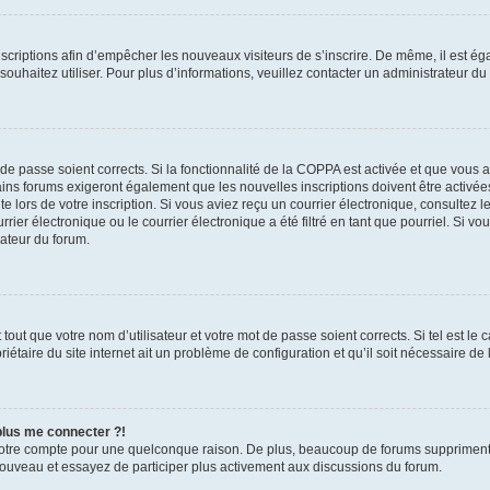
inscriptions afin d’empêcher les nouveaux visiteurs de s’inscrire. De même, il est é
s souhaitez utiliser. Pour plus d’informations, veuillez contacter un administrateur du
t de passe soient corrects. Si la fonctionnalité de la COPPA est activée et que vous 
ains forums exigeront également que les nouvelles inscriptions doivent être activée
te lors de votre inscription. Si vous aviez reçu un courrier électronique, consultez l
r électronique ou le courrier électronique a été filtré en tant que pourriel. Si vo
rateur du forum.
out que votre nom d’utilisateur et votre mot de passe soient corrects. Si tel est le
iétaire du site internet ait un problème de configuration et qu’il soit nécessaire de l
 plus me connecter ?!
votre compte pour une quelconque raison. De plus, beaucoup de forums suppriment pér
 nouveau et essayez de participer plus activement aux discussions du forum.