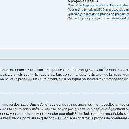
À propos de phpBB
Qui a développé ce logiciel de forum de dis
Pourquoi la fonctionnalité X n’est pas dispon
Qui dois-je contacter à propos de problèmes
Comment puis-je contacter un administrateu
trateurs du forum peuvent limiter la publication de messages aux utilisateurs inscri
visiteurs, tels que l’affichage d’avatars personnalisés, l’utilisation de la messager
ription ne vous prend qu’un court instant, c’est pourquoi nous vous recommandons de l
t une loi des États-Unis d’Amérique qui demande aux sites internet collectant pot
 des mineurs concernés. Si vous ne savez pas si cette loi s’applique également au
 pourra vous renseigner. Veuillez noter que phpBB Limited et que les propriétaires
ue l’assistance porte sur la question « Qui dois-je contacter à propos de problèmes 