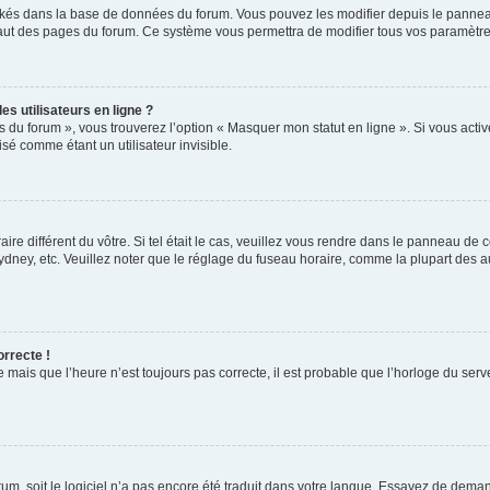
ockés dans la base de données du forum. Vous pouvez les modifier depuis le panneau 
haut des pages du forum. Ce système vous permettra de modifier tous vos paramètre
s utilisateurs en ligne ?
s du forum », vous trouverez l’option « Masquer mon statut en ligne ». Si vous activ
é comme étant un utilisateur invisible.
aire différent du vôtre. Si tel était le cas, veuillez vous rendre dans le panneau de co
ey, etc. Veuillez noter que le réglage du fuseau horaire, comme la plupart des autr
orrecte !
 mais que l’heure n’est toujours pas correcte, il est probable que l’horloge du serve
orum, soit le logiciel n’a pas encore été traduit dans votre langue. Essayez de deman