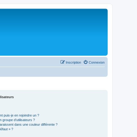
Inscription
Connexion
lisateurs
t puis-je en rejoindre un ?
 groupe d’utilisateurs ?
araissent dans une couleur différente ?
défaut » ?