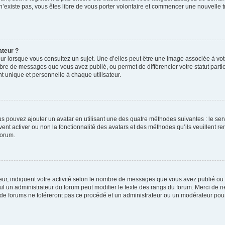
 n’existe pas, vous êtes libre de vous porter volontaire et commencer une nouvelle t
ateur ?
ur lorsque vous consultez un sujet. Une d’elles peut être une image associée à vo
mbre de messages que vous avez publié, ou permet de différencier votre statut parti
 unique et personnelle à chaque utilisateur.
ous pouvez ajouter un avatar en utilisant une des quatre méthodes suivantes : le serv
ent activer ou non la fonctionnalité des avatars et des méthodes qu’ils veuillent ren
forum.
ur, indiquent votre activité selon le nombre de messages que vous avez publié ou id
eul un administrateur du forum peut modifier le texte des rangs du forum. Merci de 
de forums ne toléreront pas ce procédé et un administrateur ou un modérateur pou