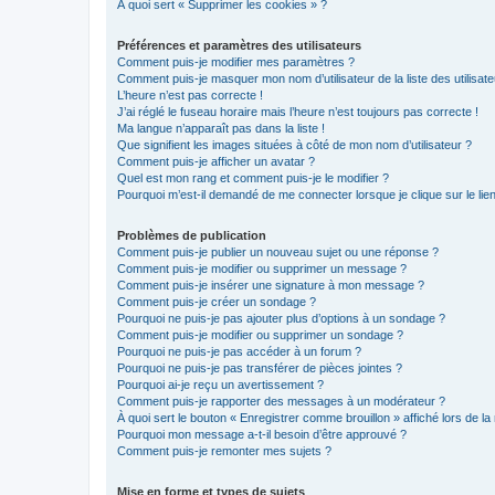
À quoi sert « Supprimer les cookies » ?
Préférences et paramètres des utilisateurs
Comment puis-je modifier mes paramètres ?
Comment puis-je masquer mon nom d’utilisateur de la liste des utilisate
L’heure n’est pas correcte !
J’ai réglé le fuseau horaire mais l’heure n’est toujours pas correcte !
Ma langue n’apparaît pas dans la liste !
Que signifient les images situées à côté de mon nom d’utilisateur ?
Comment puis-je afficher un avatar ?
Quel est mon rang et comment puis-je le modifier ?
Pourquoi m’est-il demandé de me connecter lorsque je clique sur le lien 
Problèmes de publication
Comment puis-je publier un nouveau sujet ou une réponse ?
Comment puis-je modifier ou supprimer un message ?
Comment puis-je insérer une signature à mon message ?
Comment puis-je créer un sondage ?
Pourquoi ne puis-je pas ajouter plus d’options à un sondage ?
Comment puis-je modifier ou supprimer un sondage ?
Pourquoi ne puis-je pas accéder à un forum ?
Pourquoi ne puis-je pas transférer de pièces jointes ?
Pourquoi ai-je reçu un avertissement ?
Comment puis-je rapporter des messages à un modérateur ?
À quoi sert le bouton « Enregistrer comme brouillon » affiché lors de la 
Pourquoi mon message a-t-il besoin d’être approuvé ?
Comment puis-je remonter mes sujets ?
Mise en forme et types de sujets