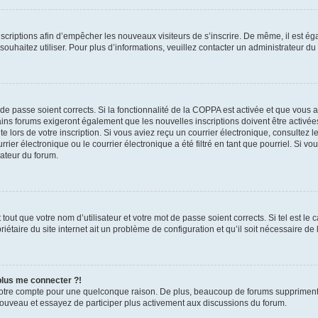
inscriptions afin d’empêcher les nouveaux visiteurs de s’inscrire. De même, il est é
s souhaitez utiliser. Pour plus d’informations, veuillez contacter un administrateur du
t de passe soient corrects. Si la fonctionnalité de la COPPA est activée et que vous 
ains forums exigeront également que les nouvelles inscriptions doivent être activée
te lors de votre inscription. Si vous aviez reçu un courrier électronique, consultez l
r électronique ou le courrier électronique a été filtré en tant que pourriel. Si vo
rateur du forum.
out que votre nom d’utilisateur et votre mot de passe soient corrects. Si tel est le
iétaire du site internet ait un problème de configuration et qu’il soit nécessaire de l
 plus me connecter ?!
votre compte pour une quelconque raison. De plus, beaucoup de forums suppriment pér
 nouveau et essayez de participer plus activement aux discussions du forum.