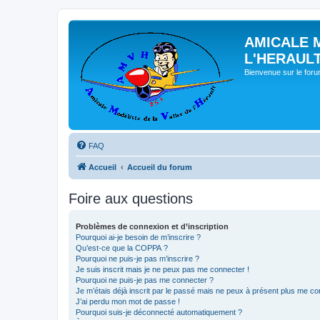
AMICALE 
L'HERAUL
Bienvenue sur le for
FAQ
Accueil
Accueil du forum
Foire aux questions
Problèmes de connexion et d’inscription
Pourquoi ai-je besoin de m’inscrire ?
Qu’est-ce que la COPPA ?
Pourquoi ne puis-je pas m’inscrire ?
Je suis inscrit mais je ne peux pas me connecter !
Pourquoi ne puis-je pas me connecter ?
Je m’étais déjà inscrit par le passé mais ne peux à présent plus me co
J’ai perdu mon mot de passe !
Pourquoi suis-je déconnecté automatiquement ?