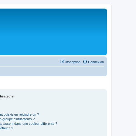
Inscription
Connexion
lisateurs
t puis-je en rejoindre un ?
 groupe d’utilisateurs ?
araissent dans une couleur différente ?
défaut » ?