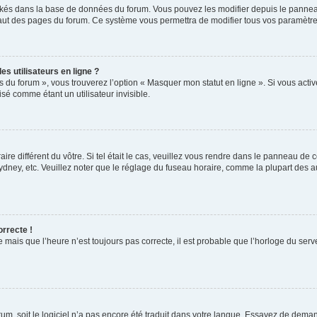
ockés dans la base de données du forum. Vous pouvez les modifier depuis le panneau 
haut des pages du forum. Ce système vous permettra de modifier tous vos paramètre
s utilisateurs en ligne ?
s du forum », vous trouverez l’option « Masquer mon statut en ligne ». Si vous activ
é comme étant un utilisateur invisible.
aire différent du vôtre. Si tel était le cas, veuillez vous rendre dans le panneau de co
ey, etc. Veuillez noter que le réglage du fuseau horaire, comme la plupart des autr
orrecte !
 mais que l’heure n’est toujours pas correcte, il est probable que l’horloge du serve
orum, soit le logiciel n’a pas encore été traduit dans votre langue. Essayez de deman