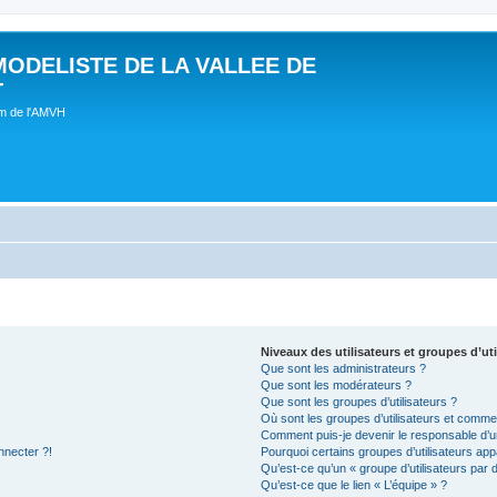
MODELISTE DE LA VALLEE DE
T
um de l'AMVH
Niveaux des utilisateurs et groupes d’uti
Que sont les administrateurs ?
Que sont les modérateurs ?
Que sont les groupes d’utilisateurs ?
Où sont les groupes d’utilisateurs et commen
Comment puis-je devenir le responsable d’un
nnecter ?!
Pourquoi certains groupes d’utilisateurs app
Qu’est-ce qu’un « groupe d’utilisateurs par 
Qu’est-ce que le lien « L’équipe » ?