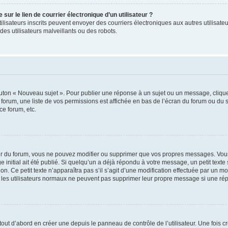
ur le lien de courrier électronique d’un utilisateur ?
s utilisateurs inscrits peuvent envoyer des courriers électroniques aux autres utili
es utilisateurs malveillants ou des robots.
outon « Nouveau sujet ». Pour publier une réponse à un sujet ou un message, cliqu
 forum, une liste de vos permissions est affichée en bas de l’écran du forum ou du
ce forum, etc.
r du forum, vous ne pouvez modifier ou supprimer que vos propres messages. Vou
 initial ait été publié. Si quelqu’un a déjà répondu à votre message, un petit text
ion. Ce petit texte n’apparaîtra pas s’il s’agit d’une modification effectuée par un 
ue les utilisateurs normaux ne peuvent pas supprimer leur propre message si une ré
ut d’abord en créer une depuis le panneau de contrôle de l’utilisateur. Une fois c