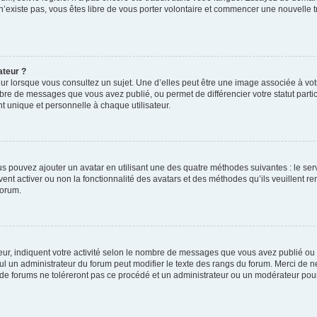
 n’existe pas, vous êtes libre de vous porter volontaire et commencer une nouvelle t
ateur ?
ur lorsque vous consultez un sujet. Une d’elles peut être une image associée à vo
mbre de messages que vous avez publié, ou permet de différencier votre statut parti
 unique et personnelle à chaque utilisateur.
ous pouvez ajouter un avatar en utilisant une des quatre méthodes suivantes : le serv
ent activer ou non la fonctionnalité des avatars et des méthodes qu’ils veuillent ren
forum.
ur, indiquent votre activité selon le nombre de messages que vous avez publié ou id
eul un administrateur du forum peut modifier le texte des rangs du forum. Merci de 
de forums ne toléreront pas ce procédé et un administrateur ou un modérateur pou