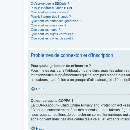
Qu’est-ce que le BBCode ?
Puis-je insérer du code HTML ?
Que sont les émoticônes ?
Puis-je insérer des images ?
Que sont les annonces générales ?
Que sont les annonces ?
Que sont les notes ?
Que sont les sujets verrouillés ?
Que sont les icônes de sujet ?
Problèmes de connexion et d’inscription
Pourquoi ai-je besoin de m’inscrire ?
Vous n’êtes pas dans l’obligation de le faire, mais les adminis
fonctionnalités supplémentaires qui ne sont pas disponibles aux 
utilisateurs, l’adhésion à un groupe d’utilisateurs, etc. L’insc
Haut
Qu’est-ce que la COPPA ?
La COPPA (pour « Child Online Privacy and Protection Act ») es
13 ans un consentement écrit des parents ou des tuteurs légaux
nous vous conseillons de contacter un conseiller juridique qui
et ne doivent donc pas être contactés à ce sujet, excepté lorsq
Haut