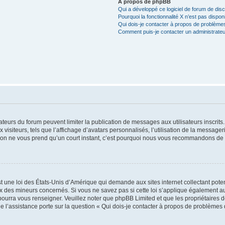
À propos de phpBB
Qui a développé ce logiciel de forum de dis
Pourquoi la fonctionnalité X n’est pas dispon
Qui dois-je contacter à propos de problèmes
Comment puis-je contacter un administrateu
trateurs du forum peuvent limiter la publication de messages aux utilisateurs inscri
visiteurs, tels que l’affichage d’avatars personnalisés, l’utilisation de la messager
ription ne vous prend qu’un court instant, c’est pourquoi nous vous recommandons de l
t une loi des États-Unis d’Amérique qui demande aux sites internet collectant pot
 des mineurs concernés. Si vous ne savez pas si cette loi s’applique également au
 pourra vous renseigner. Veuillez noter que phpBB Limited et que les propriétaires
ue l’assistance porte sur la question « Qui dois-je contacter à propos de problèmes 