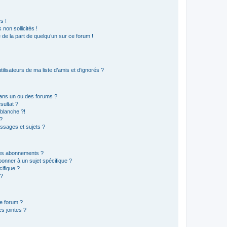
s !
non sollicités !
e de la part de quelqu’un sur ce forum !
lisateurs de ma liste d’amis et d’ignorés ?
ans un ou des forums ?
sultat ?
blanche ?!
?
ssages et sujets ?
t les abonnements ?
onner à un sujet spécifique ?
ifique ?
 ?
ce forum ?
s jointes ?