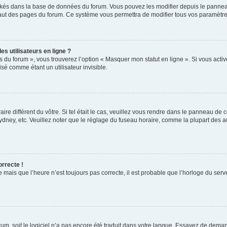
ockés dans la base de données du forum. Vous pouvez les modifier depuis le panneau 
haut des pages du forum. Ce système vous permettra de modifier tous vos paramètre
s utilisateurs en ligne ?
s du forum », vous trouverez l’option « Masquer mon statut en ligne ». Si vous activ
é comme étant un utilisateur invisible.
aire différent du vôtre. Si tel était le cas, veuillez vous rendre dans le panneau de co
ey, etc. Veuillez noter que le réglage du fuseau horaire, comme la plupart des autr
orrecte !
 mais que l’heure n’est toujours pas correcte, il est probable que l’horloge du serve
orum, soit le logiciel n’a pas encore été traduit dans votre langue. Essayez de deman