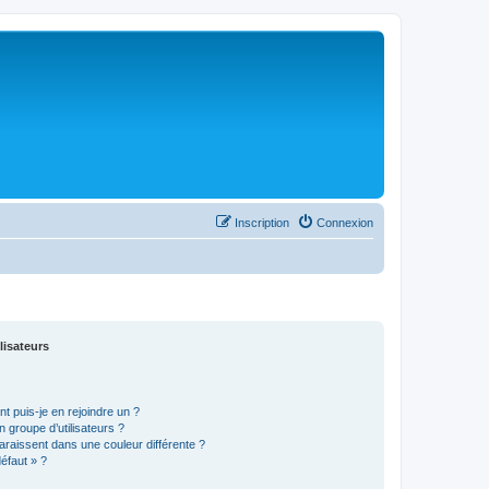
Inscription
Connexion
lisateurs
t puis-je en rejoindre un ?
 groupe d’utilisateurs ?
araissent dans une couleur différente ?
défaut » ?