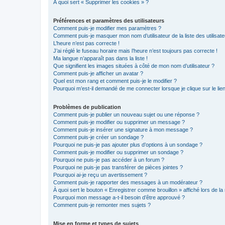
À quoi sert « Supprimer les cookies » ?
Préférences et paramètres des utilisateurs
Comment puis-je modifier mes paramètres ?
Comment puis-je masquer mon nom d’utilisateur de la liste des utilisate
L’heure n’est pas correcte !
J’ai réglé le fuseau horaire mais l’heure n’est toujours pas correcte !
Ma langue n’apparaît pas dans la liste !
Que signifient les images situées à côté de mon nom d’utilisateur ?
Comment puis-je afficher un avatar ?
Quel est mon rang et comment puis-je le modifier ?
Pourquoi m’est-il demandé de me connecter lorsque je clique sur le lien 
Problèmes de publication
Comment puis-je publier un nouveau sujet ou une réponse ?
Comment puis-je modifier ou supprimer un message ?
Comment puis-je insérer une signature à mon message ?
Comment puis-je créer un sondage ?
Pourquoi ne puis-je pas ajouter plus d’options à un sondage ?
Comment puis-je modifier ou supprimer un sondage ?
Pourquoi ne puis-je pas accéder à un forum ?
Pourquoi ne puis-je pas transférer de pièces jointes ?
Pourquoi ai-je reçu un avertissement ?
Comment puis-je rapporter des messages à un modérateur ?
À quoi sert le bouton « Enregistrer comme brouillon » affiché lors de la 
Pourquoi mon message a-t-il besoin d’être approuvé ?
Comment puis-je remonter mes sujets ?
Mise en forme et types de sujets