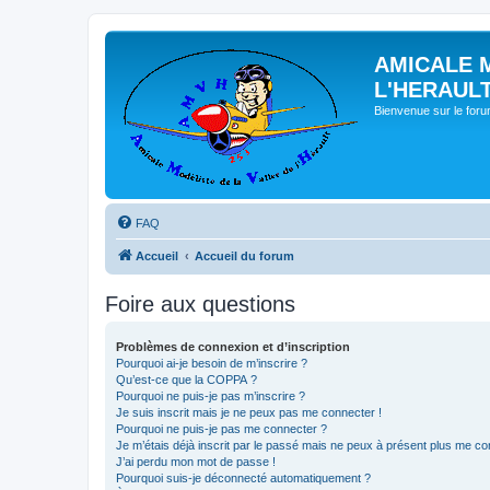
AMICALE 
L'HERAUL
Bienvenue sur le for
FAQ
Accueil
Accueil du forum
Foire aux questions
Problèmes de connexion et d’inscription
Pourquoi ai-je besoin de m’inscrire ?
Qu’est-ce que la COPPA ?
Pourquoi ne puis-je pas m’inscrire ?
Je suis inscrit mais je ne peux pas me connecter !
Pourquoi ne puis-je pas me connecter ?
Je m’étais déjà inscrit par le passé mais ne peux à présent plus me co
J’ai perdu mon mot de passe !
Pourquoi suis-je déconnecté automatiquement ?