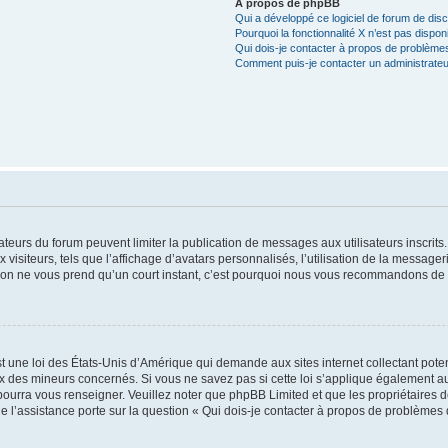
À propos de phpBB
Qui a développé ce logiciel de forum de dis
Pourquoi la fonctionnalité X n’est pas dispon
Qui dois-je contacter à propos de problèmes
Comment puis-je contacter un administrateu
trateurs du forum peuvent limiter la publication de messages aux utilisateurs inscri
visiteurs, tels que l’affichage d’avatars personnalisés, l’utilisation de la messager
ription ne vous prend qu’un court instant, c’est pourquoi nous vous recommandons de l
t une loi des États-Unis d’Amérique qui demande aux sites internet collectant pot
 des mineurs concernés. Si vous ne savez pas si cette loi s’applique également au
 pourra vous renseigner. Veuillez noter que phpBB Limited et que les propriétaires
ue l’assistance porte sur la question « Qui dois-je contacter à propos de problèmes 