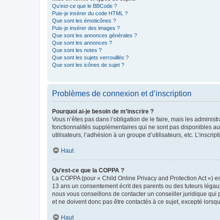
Qu’est-ce que le BBCode ?
Puis-je insérer du code HTML ?
Que sont les émoticônes ?
Puis-je insérer des images ?
Que sont les annonces générales ?
Que sont les annonces ?
Que sont les notes ?
Que sont les sujets verrouillés ?
Que sont les icônes de sujet ?
Problèmes de connexion et d’inscription
Pourquoi ai-je besoin de m’inscrire ?
Vous n’êtes pas dans l’obligation de le faire, mais les adminis
fonctionnalités supplémentaires qui ne sont pas disponibles aux 
utilisateurs, l’adhésion à un groupe d’utilisateurs, etc. L’insc
Haut
Qu’est-ce que la COPPA ?
La COPPA (pour « Child Online Privacy and Protection Act ») es
13 ans un consentement écrit des parents ou des tuteurs légaux
nous vous conseillons de contacter un conseiller juridique qui
et ne doivent donc pas être contactés à ce sujet, excepté lorsq
Haut