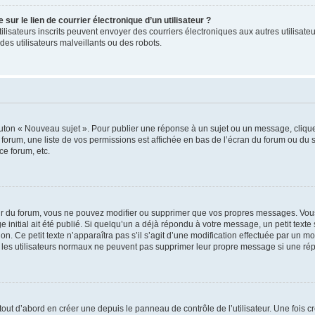
ur le lien de courrier électronique d’un utilisateur ?
s utilisateurs inscrits peuvent envoyer des courriers électroniques aux autres utili
es utilisateurs malveillants ou des robots.
outon « Nouveau sujet ». Pour publier une réponse à un sujet ou un message, cliqu
 forum, une liste de vos permissions est affichée en bas de l’écran du forum ou du
ce forum, etc.
r du forum, vous ne pouvez modifier ou supprimer que vos propres messages. Vou
 initial ait été publié. Si quelqu’un a déjà répondu à votre message, un petit text
ion. Ce petit texte n’apparaîtra pas s’il s’agit d’une modification effectuée par un 
ue les utilisateurs normaux ne peuvent pas supprimer leur propre message si une ré
ut d’abord en créer une depuis le panneau de contrôle de l’utilisateur. Une fois c