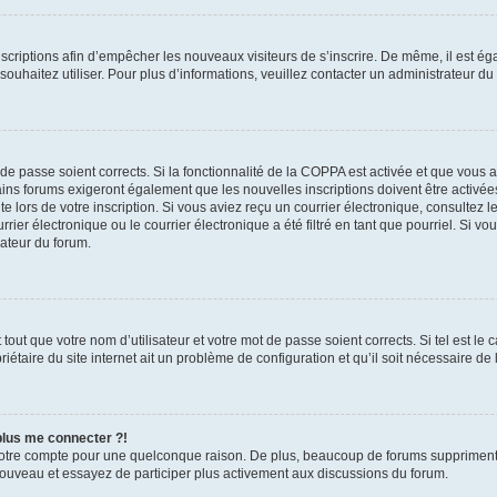
inscriptions afin d’empêcher les nouveaux visiteurs de s’inscrire. De même, il est é
s souhaitez utiliser. Pour plus d’informations, veuillez contacter un administrateur du
t de passe soient corrects. Si la fonctionnalité de la COPPA est activée et que vous 
ains forums exigeront également que les nouvelles inscriptions doivent être activée
te lors de votre inscription. Si vous aviez reçu un courrier électronique, consultez l
r électronique ou le courrier électronique a été filtré en tant que pourriel. Si vo
rateur du forum.
out que votre nom d’utilisateur et votre mot de passe soient corrects. Si tel est le
iétaire du site internet ait un problème de configuration et qu’il soit nécessaire de l
 plus me connecter ?!
votre compte pour une quelconque raison. De plus, beaucoup de forums suppriment pér
 nouveau et essayez de participer plus activement aux discussions du forum.