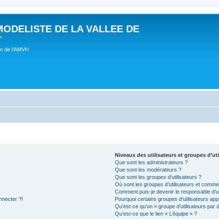
MODELISTE DE LA VALLEE DE
T
um de l'AMVH
Niveaux des utilisateurs et groupes d’uti
Que sont les administrateurs ?
Que sont les modérateurs ?
Que sont les groupes d’utilisateurs ?
Où sont les groupes d’utilisateurs et commen
Comment puis-je devenir le responsable d’un
nnecter ?!
Pourquoi certains groupes d’utilisateurs app
Qu’est-ce qu’un « groupe d’utilisateurs par 
Qu’est-ce que le lien « L’équipe » ?