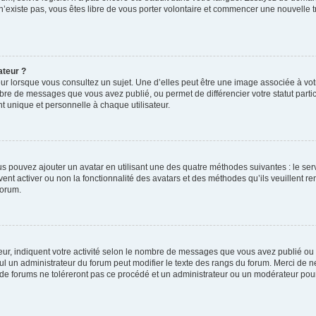
 n’existe pas, vous êtes libre de vous porter volontaire et commencer une nouvelle t
ateur ?
ur lorsque vous consultez un sujet. Une d’elles peut être une image associée à vo
mbre de messages que vous avez publié, ou permet de différencier votre statut parti
 unique et personnelle à chaque utilisateur.
ous pouvez ajouter un avatar en utilisant une des quatre méthodes suivantes : le serv
ent activer ou non la fonctionnalité des avatars et des méthodes qu’ils veuillent ren
forum.
ur, indiquent votre activité selon le nombre de messages que vous avez publié ou id
eul un administrateur du forum peut modifier le texte des rangs du forum. Merci de 
de forums ne toléreront pas ce procédé et un administrateur ou un modérateur pou