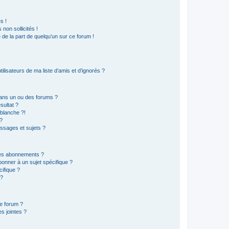
s !
non sollicités !
e de la part de quelqu’un sur ce forum !
lisateurs de ma liste d’amis et d’ignorés ?
ans un ou des forums ?
sultat ?
blanche ?!
?
ssages et sujets ?
t les abonnements ?
onner à un sujet spécifique ?
ifique ?
 ?
ce forum ?
s jointes ?