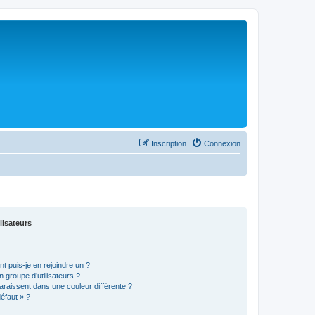
Inscription
Connexion
lisateurs
t puis-je en rejoindre un ?
 groupe d’utilisateurs ?
araissent dans une couleur différente ?
défaut » ?