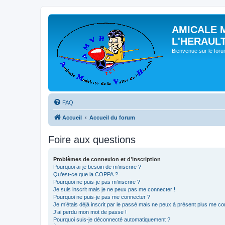
AMICALE 
L'HERAUL
Bienvenue sur le for
FAQ
Accueil
Accueil du forum
Foire aux questions
Problèmes de connexion et d’inscription
Pourquoi ai-je besoin de m’inscrire ?
Qu’est-ce que la COPPA ?
Pourquoi ne puis-je pas m’inscrire ?
Je suis inscrit mais je ne peux pas me connecter !
Pourquoi ne puis-je pas me connecter ?
Je m’étais déjà inscrit par le passé mais ne peux à présent plus me co
J’ai perdu mon mot de passe !
Pourquoi suis-je déconnecté automatiquement ?