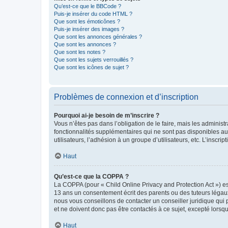
Qu’est-ce que le BBCode ?
Puis-je insérer du code HTML ?
Que sont les émoticônes ?
Puis-je insérer des images ?
Que sont les annonces générales ?
Que sont les annonces ?
Que sont les notes ?
Que sont les sujets verrouillés ?
Que sont les icônes de sujet ?
Problèmes de connexion et d’inscription
Pourquoi ai-je besoin de m’inscrire ?
Vous n’êtes pas dans l’obligation de le faire, mais les adminis
fonctionnalités supplémentaires qui ne sont pas disponibles aux 
utilisateurs, l’adhésion à un groupe d’utilisateurs, etc. L’insc
Haut
Qu’est-ce que la COPPA ?
La COPPA (pour « Child Online Privacy and Protection Act ») es
13 ans un consentement écrit des parents ou des tuteurs légaux
nous vous conseillons de contacter un conseiller juridique qui
et ne doivent donc pas être contactés à ce sujet, excepté lorsq
Haut