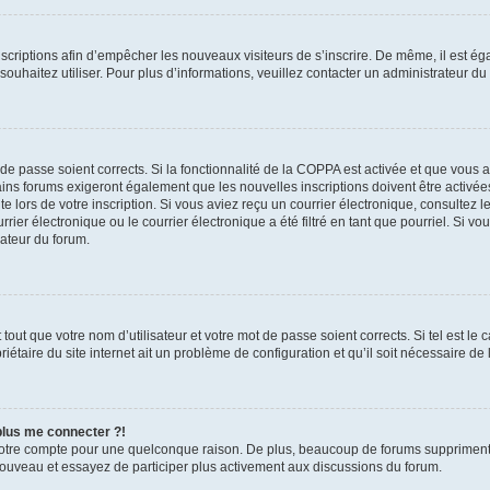
inscriptions afin d’empêcher les nouveaux visiteurs de s’inscrire. De même, il est é
s souhaitez utiliser. Pour plus d’informations, veuillez contacter un administrateur du
t de passe soient corrects. Si la fonctionnalité de la COPPA est activée et que vous 
ains forums exigeront également que les nouvelles inscriptions doivent être activée
te lors de votre inscription. Si vous aviez reçu un courrier électronique, consultez l
r électronique ou le courrier électronique a été filtré en tant que pourriel. Si vo
rateur du forum.
out que votre nom d’utilisateur et votre mot de passe soient corrects. Si tel est le
iétaire du site internet ait un problème de configuration et qu’il soit nécessaire de l
 plus me connecter ?!
votre compte pour une quelconque raison. De plus, beaucoup de forums suppriment pér
 nouveau et essayez de participer plus activement aux discussions du forum.