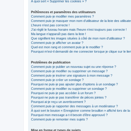
À quoi sert « Supprimer les cookies » ?
Préférences et paramètres des utilisateurs
Comment puis-je modifier mes paramètres ?
Comment puis-je masquer mon nom d’utilisateur de la liste des utilisate
L’heure n’est pas correcte !
J’ai réglé le fuseau horaire mais l’heure n’est toujours pas correcte !
Ma langue n’apparaît pas dans la liste !
Que signifient les images situées à côté de mon nom d’utilisateur ?
Comment puis-je afficher un avatar ?
Quel est mon rang et comment puis-je le modifier ?
Pourquoi m’est-il demandé de me connecter lorsque je clique sur le lien 
Problèmes de publication
Comment puis-je publier un nouveau sujet ou une réponse ?
Comment puis-je modifier ou supprimer un message ?
Comment puis-je insérer une signature à mon message ?
Comment puis-je créer un sondage ?
Pourquoi ne puis-je pas ajouter plus d’options à un sondage ?
Comment puis-je modifier ou supprimer un sondage ?
Pourquoi ne puis-je pas accéder à un forum ?
Pourquoi ne puis-je pas transférer de pièces jointes ?
Pourquoi ai-je reçu un avertissement ?
Comment puis-je rapporter des messages à un modérateur ?
À quoi sert le bouton « Enregistrer comme brouillon » affiché lors de la 
Pourquoi mon message a-t-il besoin d’être approuvé ?
Comment puis-je remonter mes sujets ?
Mise en forme et types de sujets