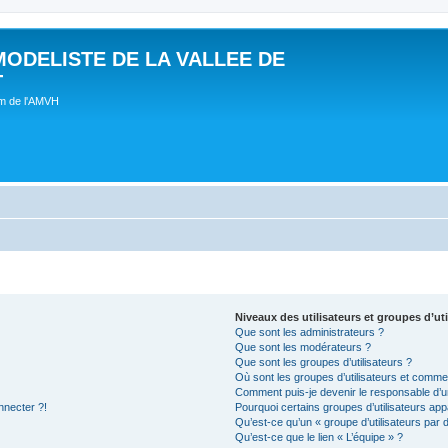
MODELISTE DE LA VALLEE DE
T
um de l'AMVH
Niveaux des utilisateurs et groupes d’uti
Que sont les administrateurs ?
Que sont les modérateurs ?
Que sont les groupes d’utilisateurs ?
Où sont les groupes d’utilisateurs et commen
Comment puis-je devenir le responsable d’un
nnecter ?!
Pourquoi certains groupes d’utilisateurs app
Qu’est-ce qu’un « groupe d’utilisateurs par 
Qu’est-ce que le lien « L’équipe » ?