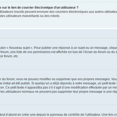
ur le lien de courrier électronique d’un utilisateur ?
s utilisateurs inscrits peuvent envoyer des courriers électroniques aux autres utili
es utilisateurs malveillants ou des robots.
outon « Nouveau sujet ». Pour publier une réponse à un sujet ou un message, cliqu
 forum, une liste de vos permissions est affichée en bas de l’écran du forum ou du
ce forum, etc.
r du forum, vous ne pouvez modifier ou supprimer que vos propres messages. Vou
 initial ait été publié. Si quelqu’un a déjà répondu à votre message, un petit text
ion. Ce petit texte n’apparaîtra pas s’il s’agit d’une modification effectuée par un 
ue les utilisateurs normaux ne peuvent pas supprimer leur propre message si une ré
ut d’abord en créer une depuis le panneau de contrôle de l’utilisateur. Une fois c