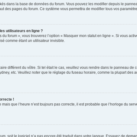
ockés dans la base de données du forum. Vous pouvez les modifier depuis le panneau 
haut des pages du forum. Ce système vous permettra de modifier tous vos paramètre
s utilisateurs en ligne ?
s du forum », vous trouverez l’option « Masquer mon statut en ligne ». Si vous activ
é comme étant un utilisateur invisible.
aire différent du vôtre. Si tel était le cas, veuillez vous rendre dans le panneau de co
ey, etc. Veuillez noter que le réglage du fuseau horaire, comme la plupart des autr
orrecte !
 mais que l’heure n’est toujours pas correcte, il est probable que l’horloge du serve
orum, soit le logiciel n’a pas encore été traduit dans votre langue. Essayez de deman