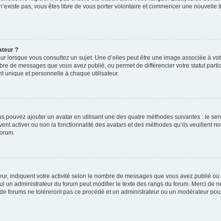
 n’existe pas, vous êtes libre de vous porter volontaire et commencer une nouvelle t
ateur ?
ur lorsque vous consultez un sujet. Une d’elles peut être une image associée à vo
mbre de messages que vous avez publié, ou permet de différencier votre statut parti
 unique et personnelle à chaque utilisateur.
ous pouvez ajouter un avatar en utilisant une des quatre méthodes suivantes : le serv
ent activer ou non la fonctionnalité des avatars et des méthodes qu’ils veuillent ren
forum.
ur, indiquent votre activité selon le nombre de messages que vous avez publié ou id
eul un administrateur du forum peut modifier le texte des rangs du forum. Merci de 
de forums ne toléreront pas ce procédé et un administrateur ou un modérateur pou