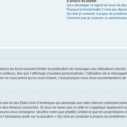
À propos de phpBB
Qui a développé ce logiciel de forum de dis
Pourquoi la fonctionnalité X n’est pas dispon
Qui dois-je contacter à propos de problèmes
Comment puis-je contacter un administrateu
trateurs du forum peuvent limiter la publication de messages aux utilisateurs inscri
visiteurs, tels que l’affichage d’avatars personnalisés, l’utilisation de la messager
ription ne vous prend qu’un court instant, c’est pourquoi nous vous recommandons de l
t une loi des États-Unis d’Amérique qui demande aux sites internet collectant pot
 des mineurs concernés. Si vous ne savez pas si cette loi s’applique également au
 pourra vous renseigner. Veuillez noter que phpBB Limited et que les propriétaires
ue l’assistance porte sur la question « Qui dois-je contacter à propos de problèmes 