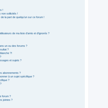
s !
non sollicités !
e de la part de quelqu’un sur ce forum !
lisateurs de ma liste d’amis et d’ignorés ?
ans un ou des forums ?
sultat ?
blanche ?!
?
ssages et sujets ?
t les abonnements ?
onner à un sujet spécifique ?
ifique ?
 ?
ce forum ?
s jointes ?