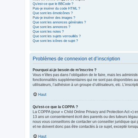
Qu’est-ce que le BBCode ?
Puis-je insérer du code HTML ?
Que sont les émoticônes ?
Puis-je insérer des images ?
Que sont les annonces générales ?
Que sont les annonces ?
Que sont les notes ?
Que sont les sujets verrouillés ?
Que sont les icônes de sujet ?
Problèmes de connexion et d’inscription
Pourquoi ai-je besoin de m’inscrire ?
Vous n’êtes pas dans l’obligation de le faire, mais les adminis
fonctionnalités supplémentaires qui ne sont pas disponibles aux 
utilisateurs, l’adhésion à un groupe d’utilisateurs, etc. L’insc
Haut
Qu’est-ce que la COPPA ?
La COPPA (pour « Child Online Privacy and Protection Act ») es
13 ans un consentement écrit des parents ou des tuteurs légaux
nous vous conseillons de contacter un conseiller juridique qui
et ne doivent donc pas être contactés à ce sujet, excepté lorsq
Haut