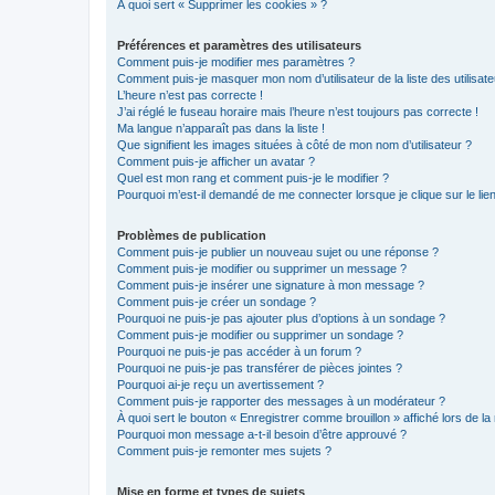
À quoi sert « Supprimer les cookies » ?
Préférences et paramètres des utilisateurs
Comment puis-je modifier mes paramètres ?
Comment puis-je masquer mon nom d’utilisateur de la liste des utilisate
L’heure n’est pas correcte !
J’ai réglé le fuseau horaire mais l’heure n’est toujours pas correcte !
Ma langue n’apparaît pas dans la liste !
Que signifient les images situées à côté de mon nom d’utilisateur ?
Comment puis-je afficher un avatar ?
Quel est mon rang et comment puis-je le modifier ?
Pourquoi m’est-il demandé de me connecter lorsque je clique sur le lien 
Problèmes de publication
Comment puis-je publier un nouveau sujet ou une réponse ?
Comment puis-je modifier ou supprimer un message ?
Comment puis-je insérer une signature à mon message ?
Comment puis-je créer un sondage ?
Pourquoi ne puis-je pas ajouter plus d’options à un sondage ?
Comment puis-je modifier ou supprimer un sondage ?
Pourquoi ne puis-je pas accéder à un forum ?
Pourquoi ne puis-je pas transférer de pièces jointes ?
Pourquoi ai-je reçu un avertissement ?
Comment puis-je rapporter des messages à un modérateur ?
À quoi sert le bouton « Enregistrer comme brouillon » affiché lors de la 
Pourquoi mon message a-t-il besoin d’être approuvé ?
Comment puis-je remonter mes sujets ?
Mise en forme et types de sujets