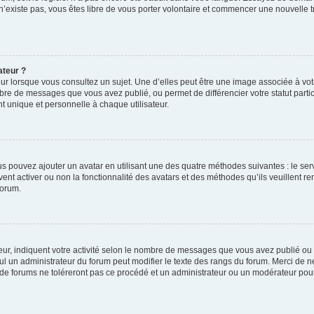
 n’existe pas, vous êtes libre de vous porter volontaire et commencer une nouvelle t
ateur ?
ur lorsque vous consultez un sujet. Une d’elles peut être une image associée à vo
mbre de messages que vous avez publié, ou permet de différencier votre statut parti
 unique et personnelle à chaque utilisateur.
ous pouvez ajouter un avatar en utilisant une des quatre méthodes suivantes : le serv
ent activer ou non la fonctionnalité des avatars et des méthodes qu’ils veuillent ren
forum.
ur, indiquent votre activité selon le nombre de messages que vous avez publié ou id
eul un administrateur du forum peut modifier le texte des rangs du forum. Merci de 
de forums ne toléreront pas ce procédé et un administrateur ou un modérateur pou