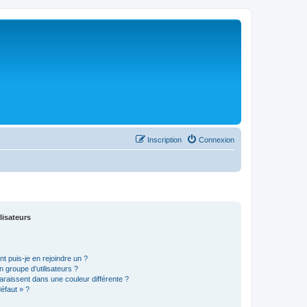
Inscription
Connexion
lisateurs
t puis-je en rejoindre un ?
 groupe d’utilisateurs ?
araissent dans une couleur différente ?
défaut » ?