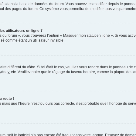
ockés dans la base de données du forum. Vous pouvez les modifier depuis le panneau 
haut des pages du forum. Ce système vous permettra de modifier tous vos paramètre
s utilisateurs en ligne ?
s du forum », vous trouverez l’option « Masquer mon statut en ligne ». Si vous activ
é comme étant un utilisateur invisible.
aire différent du vôtre. Si tel était le cas, veuillez vous rendre dans le panneau de co
ey, etc. Veuillez noter que le réglage du fuseau horaire, comme la plupart des autr
orrecte !
 mais que l’heure n’est toujours pas correcte, il est probable que l’horloge du serve
orum, soit le logiciel n’a pas encore été traduit dans votre langue. Essayez de deman