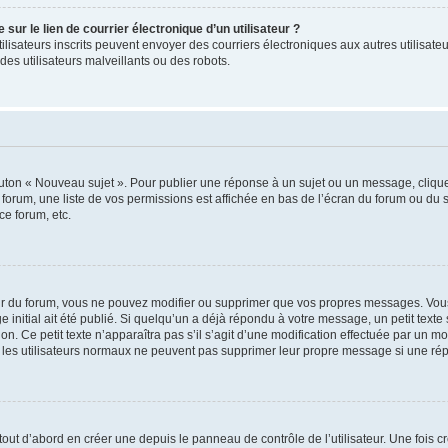
ur le lien de courrier électronique d’un utilisateur ?
s utilisateurs inscrits peuvent envoyer des courriers électroniques aux autres utili
es utilisateurs malveillants ou des robots.
outon « Nouveau sujet ». Pour publier une réponse à un sujet ou un message, cliqu
 forum, une liste de vos permissions est affichée en bas de l’écran du forum ou du
ce forum, etc.
r du forum, vous ne pouvez modifier ou supprimer que vos propres messages. Vou
 initial ait été publié. Si quelqu’un a déjà répondu à votre message, un petit text
ion. Ce petit texte n’apparaîtra pas s’il s’agit d’une modification effectuée par un 
ue les utilisateurs normaux ne peuvent pas supprimer leur propre message si une ré
ut d’abord en créer une depuis le panneau de contrôle de l’utilisateur. Une fois c