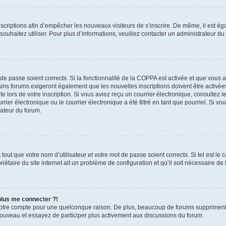
inscriptions afin d’empêcher les nouveaux visiteurs de s’inscrire. De même, il est é
s souhaitez utiliser. Pour plus d’informations, veuillez contacter un administrateur du
t de passe soient corrects. Si la fonctionnalité de la COPPA est activée et que vous 
ains forums exigeront également que les nouvelles inscriptions doivent être activée
te lors de votre inscription. Si vous aviez reçu un courrier électronique, consultez l
r électronique ou le courrier électronique a été filtré en tant que pourriel. Si vo
rateur du forum.
out que votre nom d’utilisateur et votre mot de passe soient corrects. Si tel est le
iétaire du site internet ait un problème de configuration et qu’il soit nécessaire de l
 plus me connecter ?!
votre compte pour une quelconque raison. De plus, beaucoup de forums suppriment pér
 nouveau et essayez de participer plus activement aux discussions du forum.