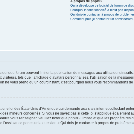
À propos de phpBB
Qui a développé ce logiciel de forum de dis
Pourquoi la fonctionnalité X n’est pas dispon
Qui dois-je contacter à propos de problèmes
Comment puis-je contacter un administrateu
trateurs du forum peuvent limiter la publication de messages aux utilisateurs inscri
visiteurs, tels que l’affichage d’avatars personnalisés, l’utilisation de la messager
ription ne vous prend qu’un court instant, c’est pourquoi nous vous recommandons de l
t une loi des États-Unis d’Amérique qui demande aux sites internet collectant pot
 des mineurs concernés. Si vous ne savez pas si cette loi s’applique également au
 pourra vous renseigner. Veuillez noter que phpBB Limited et que les propriétaires
ue l’assistance porte sur la question « Qui dois-je contacter à propos de problèmes 