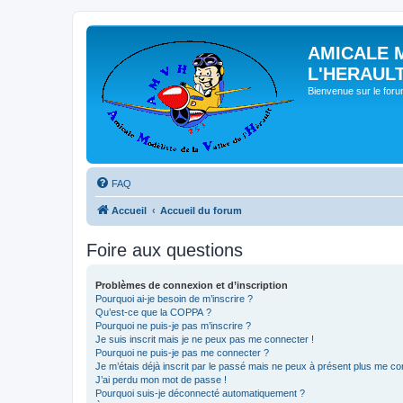
AMICALE 
L'HERAUL
Bienvenue sur le for
FAQ
Accueil
Accueil du forum
Foire aux questions
Problèmes de connexion et d’inscription
Pourquoi ai-je besoin de m’inscrire ?
Qu’est-ce que la COPPA ?
Pourquoi ne puis-je pas m’inscrire ?
Je suis inscrit mais je ne peux pas me connecter !
Pourquoi ne puis-je pas me connecter ?
Je m’étais déjà inscrit par le passé mais ne peux à présent plus me co
J’ai perdu mon mot de passe !
Pourquoi suis-je déconnecté automatiquement ?