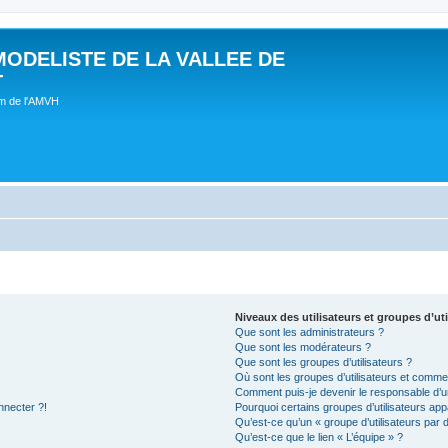
MODELISTE DE LA VALLEE DE
T
um de l'AMVH
Niveaux des utilisateurs et groupes d’uti
Que sont les administrateurs ?
Que sont les modérateurs ?
Que sont les groupes d’utilisateurs ?
Où sont les groupes d’utilisateurs et commen
Comment puis-je devenir le responsable d’un
nnecter ?!
Pourquoi certains groupes d’utilisateurs app
Qu’est-ce qu’un « groupe d’utilisateurs par 
Qu’est-ce que le lien « L’équipe » ?