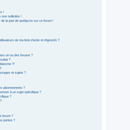
s !
non sollicités !
e de la part de quelqu’un sur ce forum !
lisateurs de ma liste d’amis et d’ignorés ?
ans un ou des forums ?
sultat ?
blanche ?!
?
ssages et sujets ?
t les abonnements ?
onner à un sujet spécifique ?
ifique ?
 ?
ce forum ?
s jointes ?